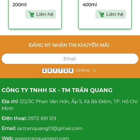
200ml
400ml
Liên hệ
Liên hệ
ĐĂNG KÝ NHẬN TIN KHUYẾN MÃI :
Online : 5
2
0
7
7
3
0
CÔNG TY TNHH SX - TM TRẦN QUANG
Địa chỉ:
122/3C Phan Văn Hớn, Ấp 5, Xã Bà Điểm, TP. Hồ Chí
Minh
Điện thoại:
0972 691 129
Email:
sa.tranquang01@gmail.com
Web:
www.tranquangvn.com