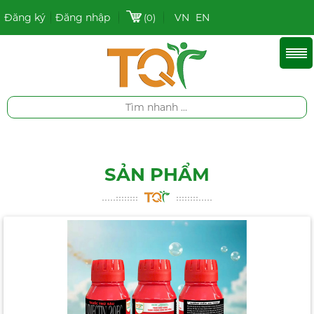
Đăng ký
Đăng nhập
VN
EN
(0)
SẢN PHẨM