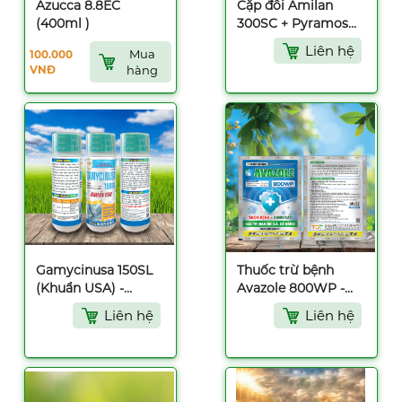
Azucca 8.8EC
Cặp đôi Amilan
(400ml )
300SC + Pyramos
40SL (250ml)
Liên hệ
Mua
100.000
VNĐ
hàng
Gamycinusa 150SL
Thuốc trừ bệnh
(Khuẩn USA) -
Avazole 800WP -
220ml
25gr
Liên hệ
Liên hệ