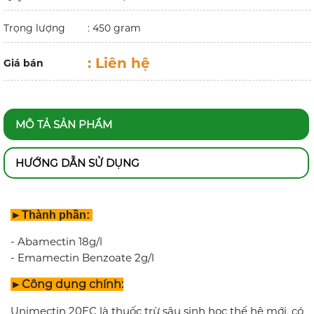
Trọng lượng
: 450 gram
:
Liên hệ
Giá bán
MÔ TẢ SẢN PHẨM
HƯỚNG DẪN SỬ DỤNG
►Thành phần:
- Abamectin 18g/l
- Emamectin Benzoate 2g/l
►Công dụng chính:
Unimectin 20EC là thuốc trừ sâu sinh học thế hệ mới, có