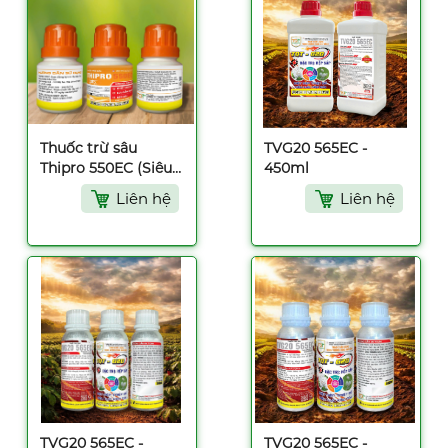
Thuốc trừ sâu
TVG20 565EC -
Thipro 550EC (Siêu
450ml
diệt chích hút) -
Liên hệ
Liên hệ
30ml
TVG20 565EC -
TVG20 565EC -