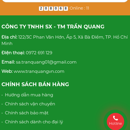
Online : 11
2
0
8
0
6
8
CÔNG TY TNHH SX - TM TRẦN QUANG
Địa chỉ:
122/3C Phan Văn Hớn, Ấp 5, Xã Bà Điểm, TP. Hồ Chí
Minh
Điện thoại:
0972 691 129
Email:
sa.tranquang01@gmail.com
Web:
www.tranquangvn.com
CHÍNH SÁCH BÁN HÀNG
• Hướng dẫn mua hàng
• Chính sách vận chuyển
• Chính sách bảo mật
• Chính sách dành cho đại lý
Hotline