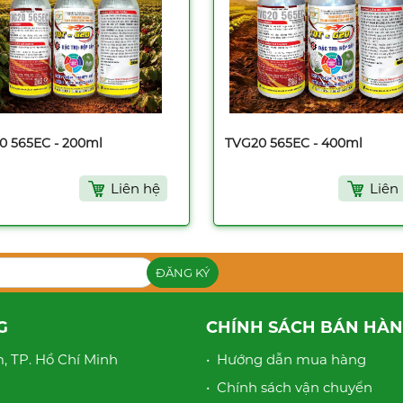
0 565EC - 200ml
TVG20 565EC - 400ml
Liên hệ
Liên
G
CHÍNH SÁCH BÁN HÀ
, TP. Hồ Chí Minh
• Hướng dẫn mua hàng
• Chính sách vận chuyển