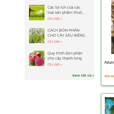
Play 75WP 9999 -
30gr
Liên hệ
Các lợi ích của các
loại sản phẩm thuốc
Thuốc trừ sâu Nofara
bảo vệ thực vật
Chi tiết »
35WG - 100gr
Liên hệ
CÁCH BÓN PHÂN
CHO CÂY SẦU RIÊNG
Phân bón lá NPK vi
Chi tiết »
lượng - TV06 (Ra rễ,
nở bụi, đẻ nhánh) -
Liên hệ
Quy trình bón phân
500ml
cho cây thanh long
Phân bón lá lân vi
Azucc
Chi tiết »
lượng VBK - Kplus
(Rước Đòng) - 500ml
Liên hệ
Xem tất cả »
100.
Thuốc trừ sâu
Tvpymemos 300WP
(Rầy 77) - 100gr
Liên hệ
Thuốc trừ sâu
Sherdoba 20EC -