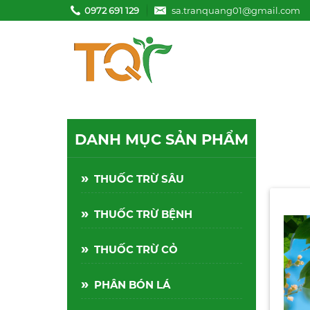
0972 691 129
sa.tranquang01@gmail.com
DANH MỤC SẢN PHẨM
»
THUỐC TRỪ SÂU
Thuốc trừ sâu
»
THUỐC TRỪ BỆNH
Pymestar 550WG
(Hiệu kiến chúa) - 2gr
Liên hệ
»
THUỐC TRỪ CỎ
Thuốc trừ sâu
Abagent 500WP -
»
PHÂN BÓN LÁ
100gr
Liên hệ