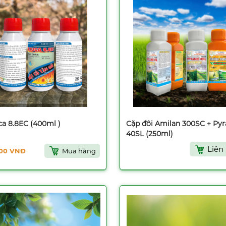
a 8.8EC (400ml )
Cặp đôi Amilan 300SC + Py
40SL (250ml)
Liên
000 VNĐ
Mua hàng