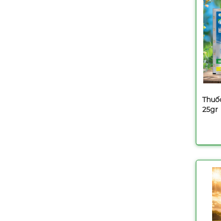
450ml
Liên hệ
Thuốc trừ sâu Hama
250SC - 100ml
Liên hệ
Thuốc trừ sâu Kimcis
20EC - 240ml
Liên hệ
Thuố
25gr