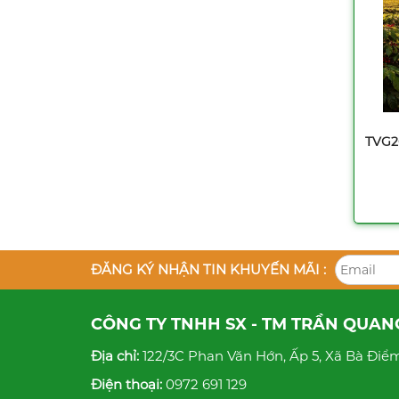
TVG2
ĐĂNG KÝ NHẬN TIN KHUYẾN MÃI :
CÔNG TY TNHH SX - TM TRẦN QUAN
Địa chỉ:
122/3C Phan Văn Hớn, Ấp 5, Xã Bà Điểm
Điện thoại:
0972 691 129