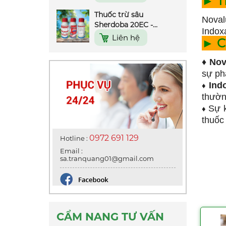
► T
Thuốc trừ sâu
Sherdoba 20EC -
Noval
450ml
Liên hệ
Indox
► 
Thuốc trừ sâu Hama
250SC - 100ml
♦ Nov
Liên hệ
sự phá
Ind
♦
Thuốc trừ sâu Kimcis
thườn
20EC - 240ml
Sự 
♦
Liên hệ
thuốc
Thuốc trừ sâu
0972 691 129
Hotline :
Pymestar 550WG
(Hiệu kiến chúa) - 2gr
Email :
Liên hệ
sa.tranquang01@gmail.com
Thuốc trừ sâu
Abagent 500WP -
100gr
Liên hệ
CẨM NANG TƯ VẤN
Thuốc trừ sâu Rep