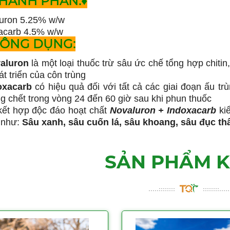
HÀNH PHẦN:♦
uron 5.25% w/w
acarb 4.5% w/w
CÔNG DỤNG:
aluron
là một loại thuốc trừ sâu ức chế tổng hợp chiti
t triển của côn trùng
oxacarb
có hiệu quả đối với tất cả các giai đoạn ấu tr
g chết trong vòng 24 đến 60 giờ sau khi phun thuốc
kết hợp độc đáo hoạt chất
Novaluron + Indoxacarb
ki
 như:
Sâu xanh, sâu cuốn lá, sâu khoang, sâu đục thân
SẢN PHẨM 