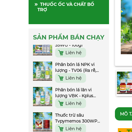
»
THUỐC ỐC VÀ CHẤT BỔ
Thuốc trừ sâu Rep
TRỢ
Play 75WP 9999 -
30gr
Liên hệ
Thuốc trừ sâu Nofara
SẢN PHẨM BÁN CHẠY
35WG - 100gr
Liên hệ
Phân bón lá NPK vi
lượng - TV06 (Ra rễ,
nở bụi, đẻ nhánh) -
Liên hệ
500ml
Phân bón lá lân vi
lượng VBK - Kplus
(Rước Đòng) - 500ml
Liên hệ
Thuốc trừ sâu
Tvpymemos 300WP
MÔ T
(Rầy 77) - 100gr
Liên hệ