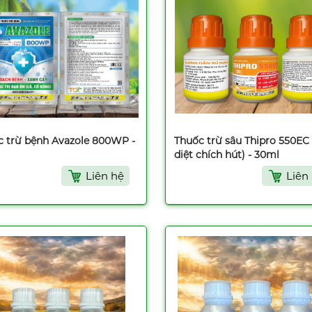
c trừ bệnh Avazole 800WP -
Thuốc trừ sâu Thipro 550EC 
diệt chích hút) - 30ml
Liên hệ
Liên