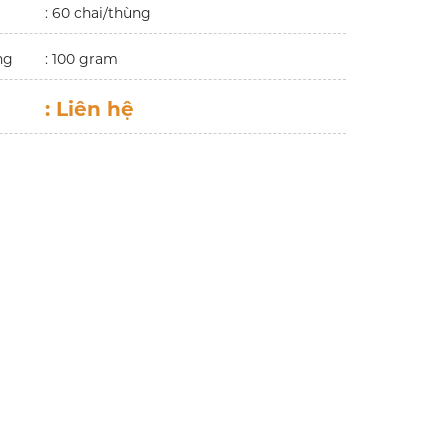
: 60 chai/thùng
ng
: 100 gram
:
Liên hệ