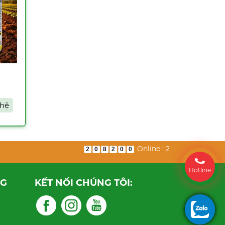
 hệ
Online : 2
2
0
8
2
0
0
Hotline
NG
KẾT NỐI CHÚNG TÔI: