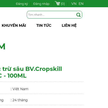
VN
EN
(0)
Đăng ký
Đăng nhập
KHUYẾN MÃI
TIN TỨC
LIÊN HỆ
M
 trừ sâu BV.Cropskill
C - 100ML
: Việt Nam
ng
: 24 tháng