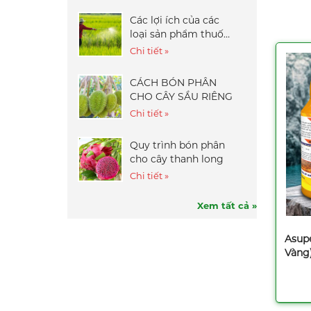
30gr
Liên hệ
Các lợi ích của các
loại sản phẩm thuốc
Thuốc trừ sâu Nofara
bảo vệ thực vật
Chi tiết »
35WG - 100gr
Liên hệ
CÁCH BÓN PHÂN
CHO CÂY SẦU RIÊNG
Phân bón lá NPK vi
lượng - TV06 (Ra rễ,
Chi tiết »
nở bụi, đẻ nhánh) -
Liên hệ
500ml
Quy trình bón phân
Phân bón lá lân vi
cho cây thanh long
lượng VBK - Kplus
Chi tiết »
(Rước Đòng) - 500ml
Liên hệ
Xem tất cả »
Thuốc trừ sâu
Tvpymemos 300WP
Asup
(Rầy 77) - 100gr
Liên hệ
Vàng
Thuốc trừ sâu
Sherdoba 20EC -
450ml
Liên hệ