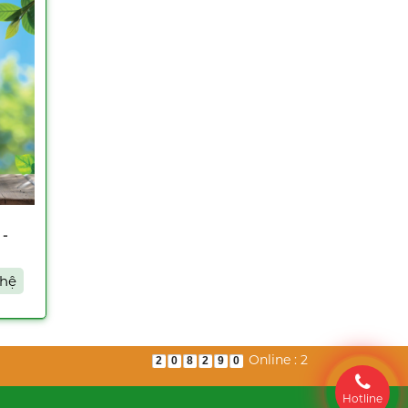
 -
 hệ
Online : 2
2
0
8
2
9
0
Hotline