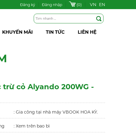
VN
EN
(0)
Đăng ký
Đăng nhập
KHUYẾN MÃI
TIN TỨC
LIÊN HỆ
M
 trừ cỏ Alyando 200WG -
: Gia công tại nhà máy VBOOK HOA KỲ.
ng
: Xem trên bao bì