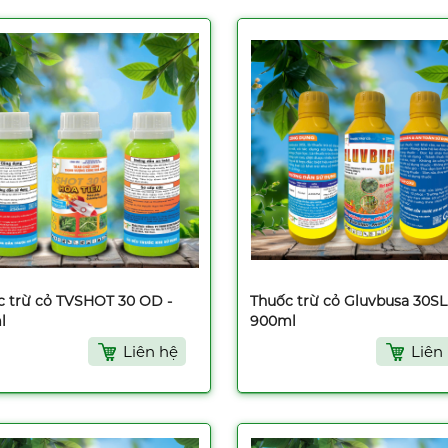
c trừ cỏ TVSHOT 30 OD -
Thuốc trừ cỏ Gluvbusa 30SL
l
900ml
Liên hệ
Liên