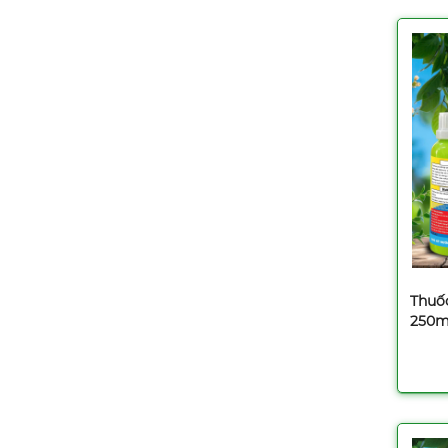
Thuốc trừ sâu Hama
250SC - 100ml
Liên hệ
Thuốc trừ sâu Kimcis
20EC - 240ml
Liên hệ
Thuố
250m