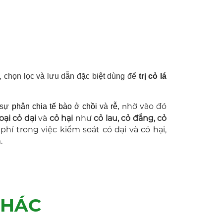
, chọn lọc và lưu dẫn đặc biệt dùng để
trị cỏ lá
n
hờ vào đó
 sự
phân chia tế bào
ở
chồi
và
rễ
,
oại cỏ dại
và
cỏ hại
như
cỏ lau, cỏ đắng, cỏ
 phí trong việc kiểm soát cỏ dại và cỏ hại,
.
KHÁC