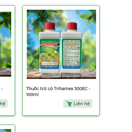
 -
Thuốc trừ cỏ Trihamex 300EC -
100ml
 hệ
Liên hệ