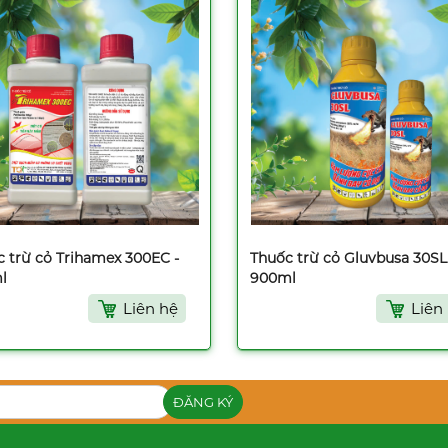
 trừ cỏ Trihamex 300EC -
Thuốc trừ cỏ Gluvbusa 30SL
l
900ml
Liên hệ
Liên