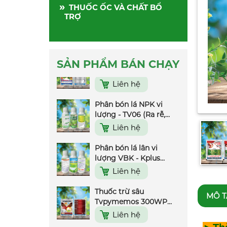
Thuốc trừ sâu Rep
»
THUỐC ỐC VÀ CHẤT BỔ
Play 75WP 9999 -
TRỢ
30gr
Liên hệ
Thuốc trừ sâu Nofara
35WG - 100gr
SẢN PHẨM BÁN CHẠY
Liên hệ
Phân bón lá NPK vi
lượng - TV06 (Ra rễ,
nở bụi, đẻ nhánh) -
Liên hệ
500ml
Phân bón lá lân vi
lượng VBK - Kplus
(Rước Đòng) - 500ml
Liên hệ
Thuốc trừ sâu
Tvpymemos 300WP
MÔ T
(Rầy 77) - 100gr
Liên hệ
Thuốc trừ sâu