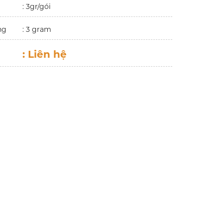
: 3gr/gói
ng
: 3 gram
:
Liên hệ