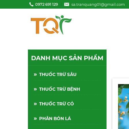
0972 691 129
sa.tranquang01@gmail.com
DANH MỤC SẢN PHẨM
»
THUỐC TRỪ SÂU
Thuốc trừ sâu
Pymestar 550WG
»
THUỐC TRỪ BỆNH
(Hiệu kiến chúa) - 2gr
Liên hệ
»
THUỐC TRỪ CỎ
Thuốc trừ sâu
Abagent 500WP -
»
100gr
PHÂN BÓN LÁ
Liên hệ