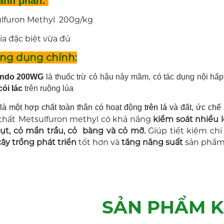
nh phần:
lfuron Methyl 200g/kg
ia đặc biệt vừa đủ
g dụng chính:
ando 200WG
là thuốc trừ cỏ hậu nảy mầm, có tác dụng nội hấp
cói lác
trên ruộng lúa
là một hợp chất toàn thân có hoạt động
trên lá
và đất, ức chế
chất
Metsulfuron methyl có khả năng
kiểm soát nhiều l
ụt, cỏ mần trầu, cỏ bàng và cỏ mỡ.
Giúp tiết kiệm chi
cây trồng phát triển
tốt hơn và
tăng năng suất
sản phẩm
SẢN PHẨM 