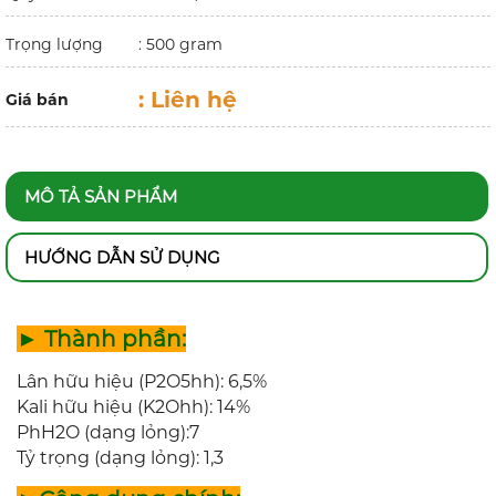
Trọng lượng
: 500 gram
:
Liên hệ
Giá bán
MÔ TẢ SẢN PHẨM
HƯỚNG DẪN SỬ DỤNG
► Thành phần:
Lân hữu hiệu (P2O5hh): 6,5%
Kali hữu hiệu (K2Ohh): 14%
PhH2O (dạng lỏng):7
Tỷ trọng (dạng lỏng): 1,3