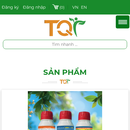
Đăng ký
Đăng nhập
VN
EN
(0)
SẢN PHẨM