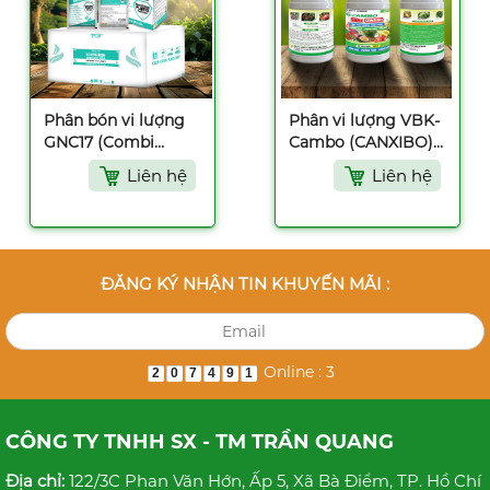
Phân bón vi lượng
Phân vi lượng VBK-
GNC17 (Combi
Cambo (CANXIBO) -
Chelate USA) - 25gr
250ml
Liên hệ
Liên hệ
ĐĂNG KÝ NHẬN TIN KHUYẾN MÃI :
Online : 3
2
0
7
4
9
1
CÔNG TY TNHH SX - TM TRẦN QUANG
Địa chỉ:
122/3C Phan Văn Hớn, Ấp 5, Xã Bà Điểm, TP. Hồ Chí