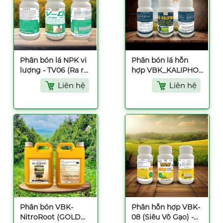
Phân bón lá NPK vi
Phân bón lá hỗn
lượng - TV06 (Ra rễ,
hợp VBK_KALIPHOS
nở bụi, đẻ nhánh) -
- 500ml
Liên hệ
Liên hệ
500ml
Phân bón VBK-
Phân hỗn hợp VBK-
NitroRoot (GOLD
08 (Siêu Vô Gạo) -