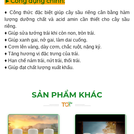
►Công dụng chính:
♦ Công thức đặc biệt giúp cây sầu riêng cân bằng hàm
lượng dưỡng chất và acid amin cần thiết cho cây sầu
riêng.
♦ Giúp sửa tướng trái khi còn non, tròn trái.
♦ Giúp xanh gai, nở gai, làm dai cuống.
♦ Cơm lên vàng, dày cơm, chắc ruột, nặng ký.
♦ Tăng hương vị đặc trưng của trái.
♦ Hạn chế nám trái, nứt trái, thối trái.
♦ Giúp đạt chất lượng xuất khẩu.
SẢN PHẨM KHÁC