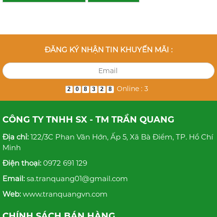
ĐĂNG KÝ NHẬN TIN KHUYẾN MÃI :
Online : 3
2
0
8
3
2
8
CÔNG TY TNHH SX - TM TRẦN QUANG
Địa chỉ:
122/3C Phan Văn Hớn, Ấp 5, Xã Bà Điểm, TP. Hồ Chí
Minh
Điện thoại:
0972 691 129
Email:
sa.tranquang01@gmail.com
Web:
www.tranquangvn.com
CHÍNH SÁCH BÁN HÀNG