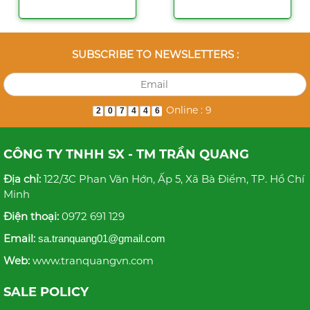
SUBSCRIBE TO NEWSLETTERS :
Online : 9
2
0
7
4
4
6
CÔNG TY TNHH SX - TM TRẦN QUANG
Địa chỉ:
122/3C Phan Văn Hớn, Ấp 5, Xã Bà Điểm, TP. Hồ Chí
Minh
Điện thoại:
0972 691 129
Email:
sa.tranquang01@gmail.com
Web:
www.tranquangvn.com
SALE POLICY