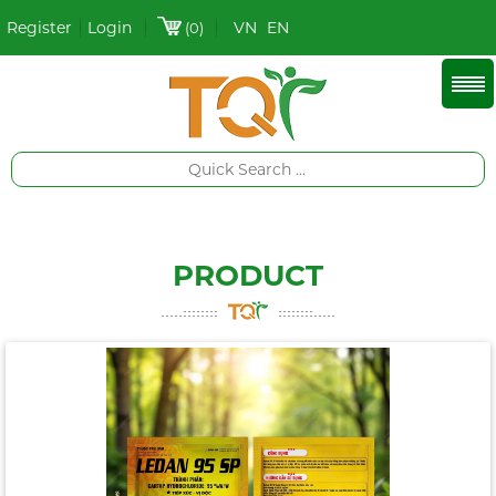
Register
Login
VN
EN
(0)
PRODUCT