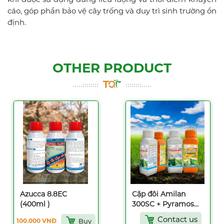
cáo, góp phần bảo vệ cây trống và duy trì sinh trường ổn
định.
OTHER PRODUCT
Azucca 8.8EC
Cặp đôi Amilan
(400ml )
300SC + Pyramos
40SL (250ml)
Contact us
Buy
100.000 VNĐ