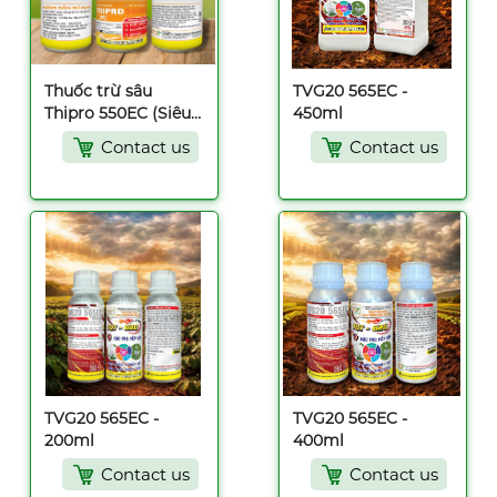
Thuốc trừ sâu
TVG20 565EC -
Thipro 550EC (Siêu
450ml
diệt chích hút) -
Contact us
Contact us
30ml
TVG20 565EC -
TVG20 565EC -
200ml
400ml
Contact us
Contact us