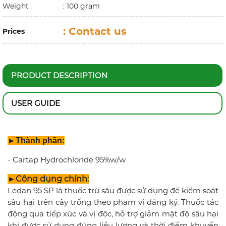
Weight
: 100 gram
:
Contact us
Prices
PRODUCT DESCRIPTION
USER GUIDE
►Thành phần:
- Cartap Hydrochloride 95%w/w
►Công dụng chính:
Ledan 95 SP là thuốc trừ sâu được sử dụng để kiểm soát
sâu hại trên cây trống theo phạm vi đăng ký. Thuốc tác
động qua tiếp xúc và vị độc, hỗ trợ giảm mật độ sâu hại
khi được sử dụng đúng liều lượng và thời điểm khuyến